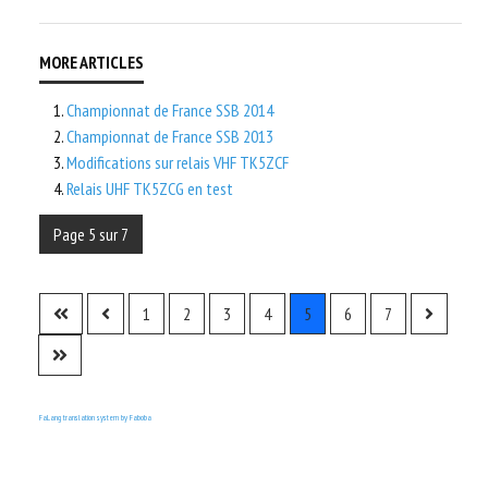
Championnat de France SSB 2014
Championnat de France SSB 2013
Modifications sur relais VHF TK5ZCF
Relais UHF TK5ZCG en test
Page 5 sur 7
1
2
3
4
5
6
7
FaLang translation system by Faboba