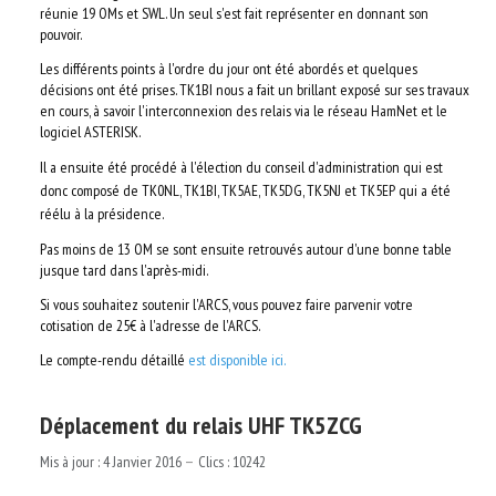
réunie 19 OMs et SWL. Un seul s'est fait représenter en donnant son
pouvoir.
Les différents points à l'ordre du jour ont été abordés et quelques
décisions ont été prises. TK1BI nous a fait un brillant exposé sur ses travaux
en cours, à savoir l'interconnexion des relais via le réseau HamNet et le
logiciel ASTERISK.
Il a ensuite été procédé à l'élection du conseil d'administration qui est
donc composé de TK0NL, TK1BI, TK5AE, TK5DG, TK5NJ et TK5EP qui a été
réélu à la présidence.
Pas moins de 13 OM se sont ensuite retrouvés autour d'une bonne table
jusque tard dans l'après-midi.
Si vous souhaitez soutenir l'ARCS, vous pouvez faire parvenir votre
cotisation de 25€ à l'adresse de l'ARCS.
Le compte-rendu détaillé
est disponible ici.
Déplacement du relais UHF TK5ZCG
Mis à jour : 4 Janvier 2016
Clics : 10242