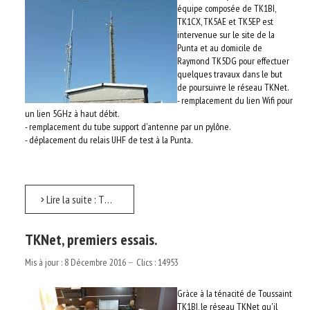
équipe composée de TK1BI,
AUTRES ASSOCIATIONS
TK1CX, TK5AE et TK5EP est
intervenue sur le site de la
LE RÉSEAU TKNET
Punta et au domicile de
Raymond TK5DG pour effectuer
quelques travaux dans le but
LA TECHNIQUE
de poursuivre le réseau TKNet.
- remplacement du lien Wifi pour
un lien 5GHz à haut débit.
RECHERCHER
- remplacement du tube support d'antenne par un pylône.
- déplacement du relais UHF de test à la Punta.
LOGIN
Lire la suite : TKNet, les tests continuent.
TKNet, premiers essais.
Mis à jour : 8 Décembre 2016
Clics : 14953
Gràce à la ténacité de Toussaint
TK1BI, le réseau TKNet qu'il