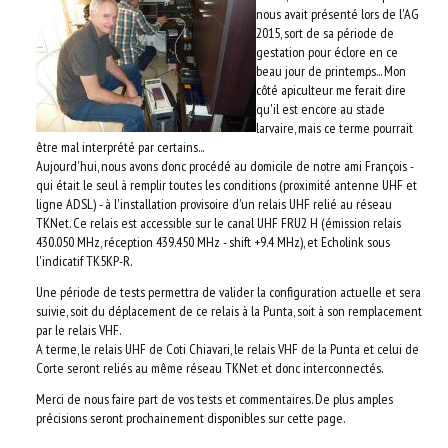
nous avait présenté lors de l'AG
2015, sort de sa période de
gestation pour éclore en ce
beau jour de printemps... Mon
côté apiculteur me ferait dire
qu'il est encore au stade
larvaire, mais ce terme pourrait
être mal interprété par certains...
Aujourd'hui, nous avons donc procédé au domicile de notre ami François -
qui était le seul à remplir toutes les conditions (proximité antenne UHF et
ligne ADSL) - à l'installation provisoire d'un relais UHF relié au réseau
TKNet. Ce relais est accessible sur le canal UHF FRU2 H (émission relais
430.050 MHz, réception 439.450 MHz - shift +9.4 MHz), et Echolink sous
l'indicatif TK5KP-R.
Une période de tests permettra de valider la configuration actuelle et sera
suivie, soit du déplacement de ce relais à la Punta, soit à son remplacement
par le relais VHF.
A terme, le relais UHF de Coti Chiavari, le relais VHF de la Punta et celui de
Corte seront reliés au même réseau TKNet et donc interconnectés.
Merci de nous faire part de vos tests et commentaires. De plus amples
précisions seront prochainement disponibles sur cette page.