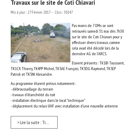
Travaux sur le site de Coti Chiavari
Mis à jour : 27 Février 2017
Clics : 30147
Pas moins de 7 OMs se sont
retrouvés samedi 31 mai dés 7h30
sur le site de Coti Chiavari pour y
effectuer divers travaux, comme
cela avait été décidé lors de la
dernière AG de l'ARCS.
Etaient présents : TK1BI Toussaint,
TK1CX Thierry, TK4PP Michel, TK5AE François, TK5DG Raymond, TK5EP
Patrick et TK5NJ Alexandre.
Au programme étaient prévus notamment :
- débroussaillage du terrain
- travaux d'étanchéité du toit
- installation électrique dans le local "technique"
- déplacement du relais UHF avec installation d'une nouvelle antenne
Lire la suite : Travaux sur le site de Coti Chiavari