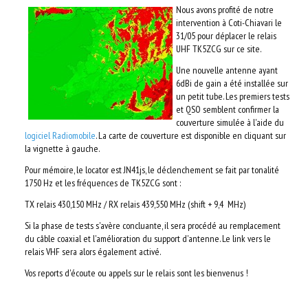
Nous avons profité d
e notre
intervention à Coti-Chiavari le
31/05 pour déplacer le relais
UHF TK5ZCG sur ce site.
Une nouvelle antenne ayant
6dBi de gain a été installée sur
un petit tube. Les premiers tests
et QSO semblent confirmer la
couverture simulée à l'aide du
logiciel Radiomobile
. La carte de couverture est disponible en cliquant sur
la vignette à gauche.
Pour mémoire, le locator est JN41js, le déclenchement se fait par tonalité
1750 Hz et les fréquences de TK5ZCG sont :
TX relais 430,150 MHz / RX relais 439,550 MHz (shift + 9,4 MHz)
Si la phase de tests s'avère concluante, il sera procédé au remplacement
du câble coaxial et l'amélioration du support d'antenne. Le link vers le
relais VHF sera alors également activé.
Vos reports d'écoute ou appels sur le relais sont les bienvenus !