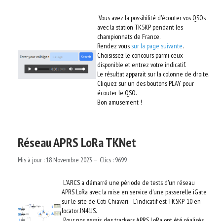
Vous avez la possibilité d'écouter vos QSOs
avec la station TK5KP pendant les
championnats de France.
Rendez vous
sur la page suivante
.
Choisissez le concours parmi ceux
disponible et entrez votre indicatif.
Le résultat apparait sur la colonne de droite.
Cliquez sur un des boutons PLAY pour
écouter le QSO.
Bon amusement !
Réseau APRS LoRa TKNet
Mis à jour : 18 Novembre 2023
Clics : 9699
L'ARCS a démarré une période de tests d'un réseau
APRS LoRa avec la mise en service d'une passerelle iGate
sur le site de Coti Chiavari. L'indicatif est TK5KP-10 en
locator JN41JS.
Pour nos essais, des trackers APRS LoRa ont été réalisés.