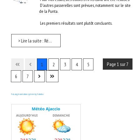
D'autres passerelles sont prévues, notamment sur le site
de la Punta.
Les premiers résultats sont plutôt concluants.
Lire la suite : Réseau APRS LoRa TKNet
Page 1 sur 7
1
2
3
4
5
6
7
FaLang translation system by Faboba