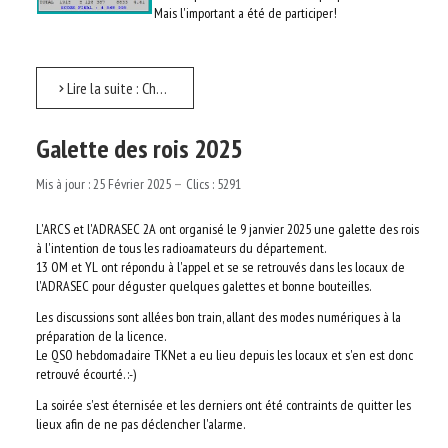
Mais l'important a été de participer!
AUTRES ASSOCIATIONS
LE RÉSEAU TKNET
Lire la suite : Championnat de France SSB 2025
LA TECHNIQUE
Galette des rois 2025
RECHERCHER
Mis à jour : 25 Février 2025
Clics : 5291
LOGIN
L'ARCS et l'ADRASEC 2A ont organisé le 9 janvier 2025 une galette des rois
à l'intention de tous les radioamateurs du département.
13 OM et YL ont répondu à l'appel et se se retrouvés dans les locaux de
l'ADRASEC pour déguster quelques galettes et bonne bouteilles.
Les discussions sont allées bon train, allant des modes numériques à la
préparation de la licence.
Le QSO hebdomadaire TKNet a eu lieu depuis les locaux et s'en est donc
retrouvé écourté. :-)
La soirée s'est éternisée et les derniers ont été contraints de quitter les
lieux afin de ne pas déclencher l'alarme.