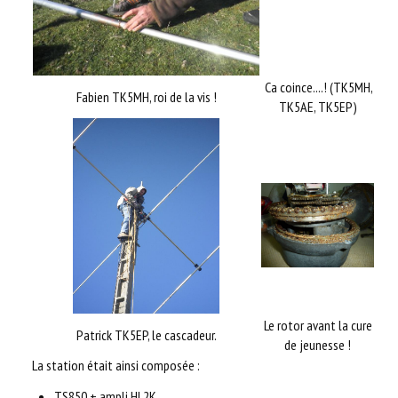
Ca coince....! (TK5MH,
Fabien TK5MH, roi de la vis !
TK5AE, TK5EP)
Le rotor avant la cure
Patrick TK5EP, le cascadeur.
de jeunesse !
La station était ainsi composée :
TS850 + ampli HL2K.