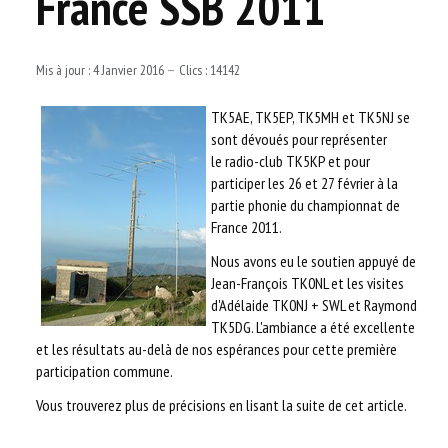
France SSB 2011
AUTRES ASSOCIATIONS
LE RÉSEAU TKNET
Mis à jour : 4 Janvier 2016
Clics : 14142
LA TECHNIQUE
TK5AE, TK5EP, TK5MH et TK5NJ se
sont dévoués pour représenter
le radio-club TK5KP et pour
RECHERCHER
participer les 26 et 27 février à la
partie phonie du championnat de
LOGIN
France 2011.
Nous avons eu le soutien appuyé de
Jean-François TK0NL et les visites
d'Adélaide TK0NJ + SWL et Raymond
TK5DG. L'ambiance a été excellente
et les résultats au-delà de nos espérances pour cette première
participation commune.
Vous trouverez plus de précisions en lisant la suite de cet article.