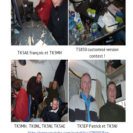
TS850 customisé version
TK5AE François et TK5MH
contest !
TK5MH, TK0NL, TK5NJ, TK5AE
TK5EP Patrick et TK5NJ
http://www.youtube.com/watch?v=jC9IQ6EiRag