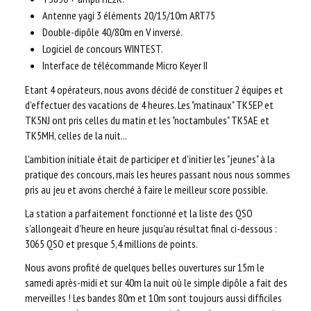
Antenne yagi 3 éléments 20/15/10m ART75
Double-dipôle 40/80m en V inversé.
Logiciel de concours WINTEST.
Interface de télécommande Micro Keyer II
Etant 4 opérateurs, nous avons décidé de constituer 2 équipes et
d'effectuer des vacations de 4 heures. Les "matinaux" TK5EP et
TK5NJ ont pris celles du matin et les "noctambules" TK5AE et
TK5MH, celles de la nuit...
L'ambition initiale était de participer et d'initier les "jeunes" à la
pratique des concours, mais les heures passant nous nous sommes
pris au jeu et avons cherché à faire le meilleur score possible.
La station a parfaitement fonctionné et la liste des QSO
s'allongeait d'heure en heure jusqu'au résultat final ci-dessous :
3065 QSO et presque 5,4 millions de points.
Nous avons profité de quelques belles ouvertures sur 15m le
samedi après-midi et sur 40m la nuit où le simple dipôle a fait des
merveilles ! Les bandes 80m et 10m sont toujours aussi difficiles